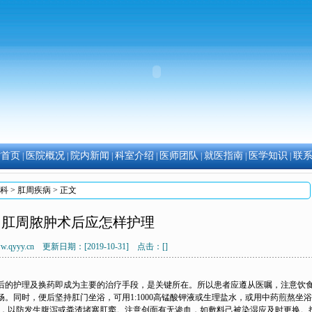
站首页
医院概况
院内新闻
科室介绍
医师团队
就医指南
医学知识
联
|
|
|
|
|
|
|
科
>
肛周疾病
> 正文
肛周脓肿术后应怎样护理
w.qyyy.cn 更新日期：[2019-10-31] 点击：[
]
的护理及换药即成为主要的治疗手段，是关键所在。所以患者应遵从医嘱，注意饮
。同时，便后坚持肛门坐浴，可用1:1000高锰酸钾液或生理盐水，或用中药煎熬坐
之品，以防发生腹泻或粪渣堵塞肛窦。注意创面有无渗血，如敷料己被染湿应及时更换。