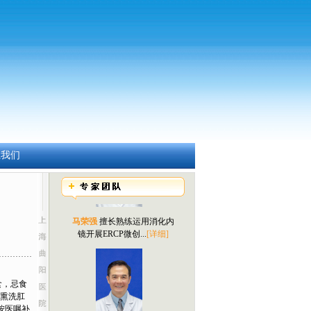
杨黎明
擅长内科疑难性疾病
的诊治，尤其对...
[详细]
系我们
马荣强
擅长熟练运用消化内
镜开展ERCP微创...
[详细]
食，忌食
浴熏洗肛
按医嘱补