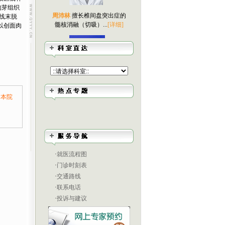
肉芽组织
周沛林
擅长椎间盘突出症的
线末脱
髓核消融（切吸）...
[详细]
以创面肉
赵百秋
外科学硕士，中国康
由本院
复医学会修复重...
[详细]
·
就医流程图
·
门诊时刻表
丁秀丽
从事内科临床工作30
·
交通路线
余年，擅长神经...
[详细]
·
联系电话
·
投诉与建议