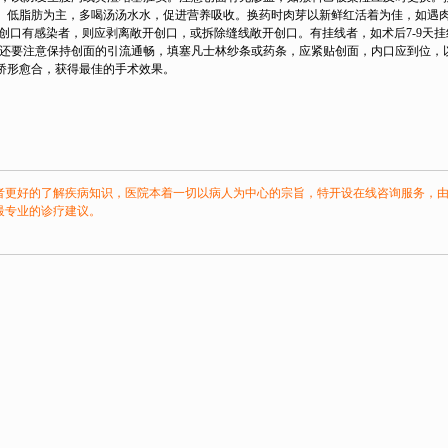
、低脂肪为主，多喝汤汤水水，促进营养吸收。换药时肉芽以新鲜红活着为佳，如遇
创口有感染者，则应剥离敞开创口，或拆除缝线敞开创口。有挂线者，如术后7-9天挂
，还要注意保持创面的引流通畅，填塞凡士林纱条或药条，应紧贴创面，内口应到位，
桥形愈合，获得最佳的手术效果。
者更好的了解疾病知识，医院本着一切以病人为中心的宗旨，特开设在线咨询服务，
最专业的诊疗建议。