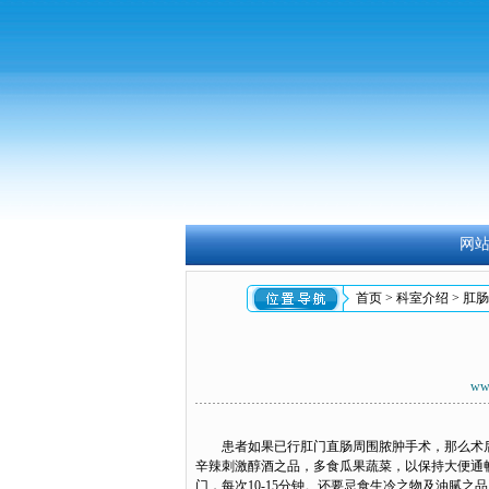
网
首页
>
科室介绍
>
肛肠
ww
患者如果已行肛门直肠周围脓肿手术，那么术后
辛辣刺激醇酒之品，多食瓜果蔬菜，以保持大便通畅
门，每次10-15分钟。还要忌食生冷之物及油腻