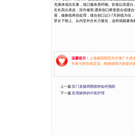
充液体或抗生素，或口服各类药物。饮食以高蛋白
生长高出表皮，应作修剪;遇有创口桥形愈合或缝合
落，做换线再挂处理，缝合创口以5-7天拆线为佳
芽从下朝上、从内至外生长力最佳，这样就能避免
温馨提示：
上海曲阳医院为方便广大患
专家与您在线交流，根据病情为您提供
上一篇:
肛门直肠周围脓肿如何预防
下一篇:
肛周脓肿的中医护理