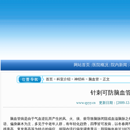
网站首页
医院概况
院内新闻
|
|
|
首页
>
科室介绍
>
神经科
>
脑血管
> 正文
针刺可防脑血
www.qyyy.cn 更新日期：[2009-1
脑血管病是由于气血逆乱而产生的风、火、痰、瘀导致脑脉闭阻或血溢脑脉之外
语、偏身麻木为主，多见于中老年人群，有年轻化趋势，四季皆可发病，以冬春两
残率高、复发率高等为特点的病症。据国内流行病学调查显示：我国每年有近100