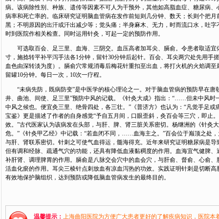
病。该病除性别、种族、遗传等因素不可人为干预外，其他如高脂血症、糖尿病、
病率和死亡率的。临床研究证明脑血管病在发作前短则几分钟、数天；长则个把月
黑；不明原因的出汗或汗出减少等；觉头痛；半身麻木、无力，时而流口水，吐字
时到医院作相关检查。同时运用针灸，可起一定的预防作用。
可选取百会、足三里、血海、三阴交。血压高者加耳尖、膈俞。令患者取适宜体位
寸，施捻转平补平泻手法各1分钟，留针30分钟后起针。百会、耳尖两穴处先用手
血色由深转淡为度）。膈俞穴常规消毒后梅花针重扣至出血，将打火机的火焰调至
留罐10分钟。每日一次，10次一疗程。
“未病先防，既病防变”是中医学的核心理论之一。对于脑血管病的预防早在唐朝
井、曲池、间使、足三里”预防中风的记载。《针灸大成》指出：“……但未中风时
中风之候也。便宜灸三里、绝骨四处，各三壮。”《普济方》也认为：“凡觉手足或
宝鉴》更是描述了作者的自身感觉“予自五月间，口眼歪斜，灸百会等三穴，即止
效。”古代医家认为该病发在头部，与肝、脾、肾三脏关系密切。杨继洲的《针灸大
危。”《针灸甲乙经》中记载：“若血闭不同，……血海主之。”百会位于巅顶之处
与肝、肾联系密切。针刺之可使气血得运，髓海得充。近年来研究证明糖尿病是导
但有调和经脉、疏通气穴的功能，还具有降低血液黏稠度的作用。血海宜气健脾、
补肝肾、调理脾胃的作用。膈俞是八脉交会穴中的血会穴，与肝俞、督俞、心俞、
活血化瘀的作用。耳尖三棱针点刺放血有凉血泻热的功效。实践证明针刺是切断高
有效地保护脑组织，达到预防或降低脑血管病发生的最终目的。
温馨提示：
上海曲阳医院为方便广大患者更好的了解疾病知识，医院本