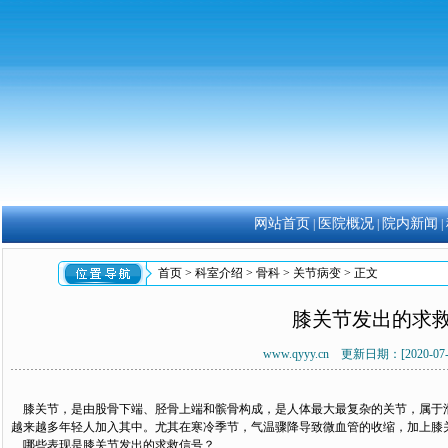
网站首页
医院概况
院内新闻
|
|
|
首页
>
科室介绍
>
骨科
>
关节病变
> 正文
膝关节发出的求
www.qyyy.cn 更新日期：[2020-0
膝关节，是由股骨下端、胫骨上端和髌骨构成，是人体最大最复杂的关节，属于滑
越来越多年轻人加入其中。尤其在寒冷季节，气温骤降导致微血管的收缩，加上膝
哪些表现是膝关节发出的求救信号？