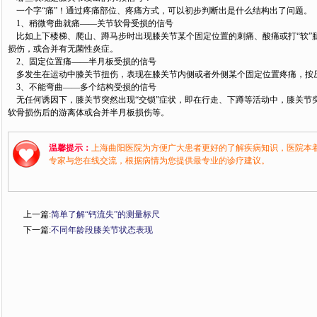
一个字“痛”！通过疼痛部位、疼痛方式，可以初步判断出是什么结构出了问题。
1、稍微弯曲就痛——关节软骨受损的信号
比如上下楼梯、爬山、蹲马步时出现膝关节某个固定位置的刺痛、酸痛或打“软”
损伤，或合并有无菌性炎症。
2、固定位置痛——半月板受损的信号
多发生在运动中膝关节扭伤，表现在膝关节内侧或者外侧某个固定位置疼痛，按
3、不能弯曲——多个结构受损的信号
无任何诱因下，膝关节突然出现“交锁”症状，即在行走、下蹲等活动中，膝关节突
软骨损伤后的游离体或合并半月板损伤等。
温馨提示：
上海曲阳医院为方便广大患者更好的了解疾病知识，医院本
专家与您在线交流，根据病情为您提供最专业的诊疗建议。
上一篇:
简单了解“钙流失”的测量标尺
下一篇:
不同年龄段膝关节状态表现