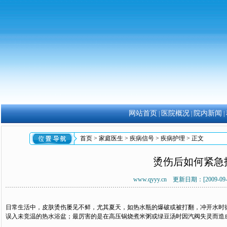
网站首页
医院概况
院内新闻
|
|
|
首页
>
家庭医生
>
疾病信号
>
疾病护理
> 正文
烫伤后如何紧急
www.qyyy.cn 更新日期：[2009-0
日常生活中，皮肤烫伤屡见不鲜，尤其夏天，如热水瓶的爆破或被打翻，冲开水时
误入未竞温的热水浴盆；最厉害的是在高压锅烧煮米粥或绿豆汤时因汽阀失灵而造