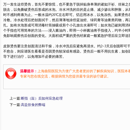
万一发生这些烫伤，首先不要惊慌，也不要急于脱掉贴身单薄的诸如汗衫、丝袜之
脱去，以免撕破烫伤后形成的水泡。冷水冲洗的目的是止痛、减少渗出和肿胀，从
时不感到疼痛为止。一般水温约20℃左右即可。切忌用冰水，以免冻伤。如果烫伤
冷敷。冷水处理后把创面拭干，然后薄薄地涂些蓝油烃、绿药膏等油膏类药物，再适
扎。如有水泡形成可用消毒针筒抽吸或剪个小孔放出水液即可；如水泡已破则用消毒
个手指也可用简单的方法——浸入酱油内，即用一小杯酱油将手指侵入，约半小时
免影响观察伤后创面的变化。大面积或严重的烫伤经家庭一般紧急护理后应立即送
皮肤烫伤要注意创面清洁和干燥，冷水冲洗后应避免再浸水。约2~3天后创面即可
不愈合，则应请医生看看是否因烫伤较深或有感染。烫伤后一般不用抗生素，如创面
导下进行治疗，以免增加不必要的痛苦。
温馨提示：
上海曲阳医院为方便广大患者更好的了解疾病知识，医院本
专家与您在线交流，根据病情为您提供最专业的诊疗建议。
上一篇:
断指（趾）后如何应急处理
下一篇:
高盐饮食的弊端