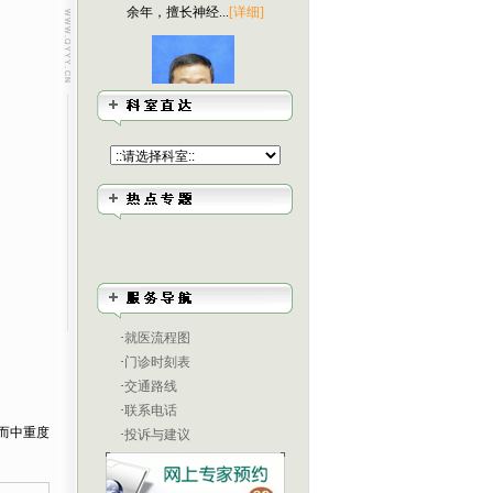
余年，擅长神经...
[详细]
刘国庆
毕业于武汉科技大学
医学院，从事骨...
[详细]
梅天兵
长期从事手足显微外
·
就医流程图
科临床工作，擅...
[详细]
·
门诊时刻表
·
交通路线
·
联系电话
而中重度
·
投诉与建议