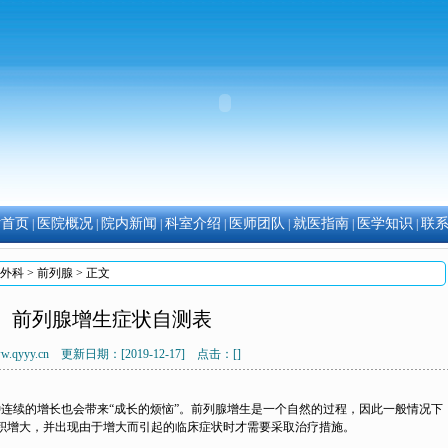
站首页
医院概况
院内新闻
科室介绍
医师团队
就医指南
医学知识
联
|
|
|
|
|
|
|
外科
>
前列腺
> 正文
前列腺增生症状自测表
w.qyyy.cn 更新日期：[2019-12-17] 点击：[
]
连续的增长也会带来“成长的烦恼”。前列腺增生是一个自然的过程，因此一般情况下
积增大，并出现由于增大而引起的临床症状时才需要采取治疗措施。