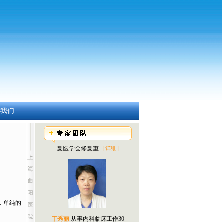
周沛林
擅长椎间盘突出症的
髓核消融（切吸）...
[详细]
系我们
赵百秋
外科学硕士，中国康
复医学会修复重...
[详细]
，单纯的
丁秀丽
从事内科临床工作30