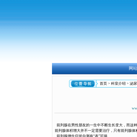
网
首页
>
科室介绍
>
泌尿
ww
前列腺在男性朋友的一生中不断生长变大，而这种
前列腺体积增大并不一定需要治疗，只有前列腺体
前列腺增生症状自测有“表”可循